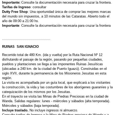
Importante:
Consulte la documentación necesaria para cruzar la frontera.
Tarifas de Ingreso
: consultar
Dutty Free Shop
: Una oportunidad única de comprar las mejores marcas
del mundo sin impuestos, a 10 minutos de las Cataratas. Abierto todo el
año de 09:00 a 21:00 hs.
Importante
: Consulte la documentación necesaria para cruzar la frontera
...............................................
RUINAS SAN IGNACIO
Recorrido total de 480 Km. (ida y vuelta) por la Ruta Nacional Nº 12
disfrutando el paisaje de la región, pasando por pequeñas ciudades,
pueblos y plantaciones se llega a las imponentes Ruinas Jesuíticas
(ubicadas a 240 km. de la ciudad de Puerto Iguazú). Construidas en el
siglo XVII, durante la permanencia de los Misioneros Jesuitas en esta
región.
La visita es acompañada por un guía local, que explicará a los visitantes
la construcción, la vida y las costumbres de los aborígenes guaraníes y la
catequización de los mismos por los Jesuitas.
En el trayecto se visita las Minas de Piedras Preciosas en la ciudad de
Wanda. Salidas regulares: lunes - miércoles y sábados (alta temporada).
Miércoles y sábados (baja temporada).
Incluye traslado.
No incluye ingresos ni almuerzo.
Consulte tarifas de Ingreso a la Mina de Piedras preciosa de Wanda y a