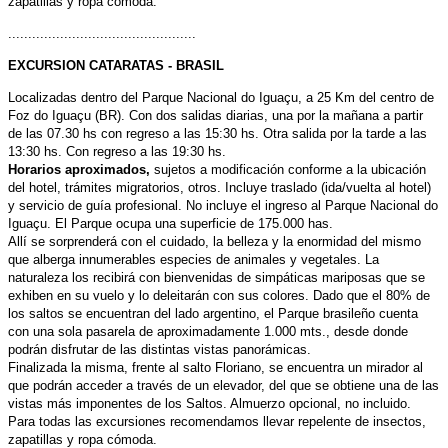
zapatillas y ropa cómoda.
...............................................
EXCURSION CATARATAS - BRASIL
Localizadas dentro del Parque Nacional do Iguaçu, a 25 Km del centro de
Foz do Iguaçu (BR). Con dos salidas diarias, una por la mañana a partir
de las 07.30 hs con regreso a las 15:30 hs. Otra salida por la tarde a las
13:30 hs. Con regreso a las 19:30 hs.
Horarios aproximados,
sujetos a modificación conforme a la ubicación
del hotel, trámites migratorios, otros. Incluye traslado (ida/vuelta al hotel)
y servicio de guía profesional. No incluye el ingreso al Parque Nacional do
Iguaçu. El Parque ocupa una superficie de 175.000 has.
Allí se sorprenderá con el cuidado, la belleza y la enormidad del mismo
que alberga innumerables especies de animales y vegetales. La
naturaleza los recibirá con bienvenidas de simpáticas mariposas que se
exhiben en su vuelo y lo deleitarán con sus colores. Dado que el 80% de
los saltos se encuentran del lado argentino, el Parque brasileño cuenta
con una sola pasarela de aproximadamente 1.000 mts., desde donde
podrán disfrutar de las distintas vistas panorámicas.
Finalizada la misma, frente al salto Floriano, se encuentra un mirador al
que podrán acceder a través de un elevador, del que se obtiene una de las
vistas más imponentes de los Saltos. Almuerzo opcional, no incluido.
Para todas las excursiones recomendamos llevar repelente de insectos,
zapatillas y ropa cómoda.