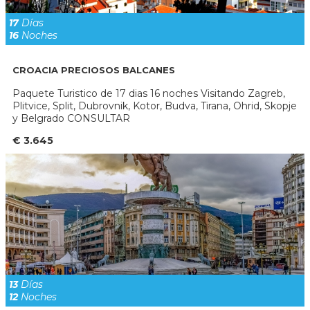
17
Días
16
Noches
CROACIA PRECIOSOS BALCANES
Paquete Turistico de 17 dias 16 noches Visitando Zagreb,
Plitvice, Split, Dubrovnik, Kotor, Budva, Tirana, Ohrid, Skopje
y Belgrado CONSULTAR
€ 3.645
13
Días
12
Noches