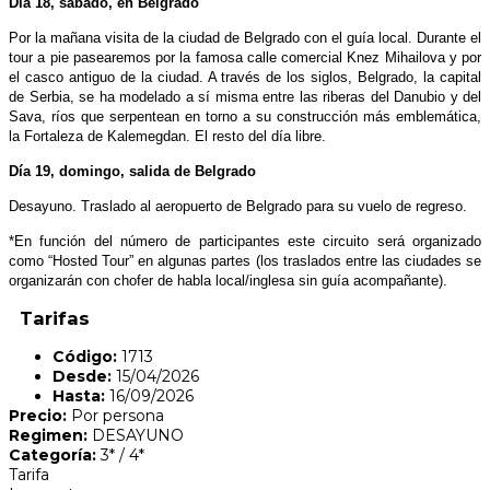
Día 18, sábado, en Belgrado
Por la mañana visita de la ciudad de Belgrado con el guía local. Durante el
tour a pie pasearemos por la famosa calle comercial Knez Mihailova y por
el casco antiguo de la ciudad. A través de los siglos, Belgrado, la capital
de Serbia, se ha modelado a sí misma entre las riberas del Danubio y del
Sava, ríos que serpentean en torno a su construcción más emblemática,
la Fortaleza de Kalemegdan. El resto del día libre.
Día 19, domingo, salida de Belgrado
Desayuno. Traslado al aeropuerto de Belgrado para su vuelo de regreso.
*En función del número de participantes este circuito será organizado
como “Hosted Tour” en algunas partes (los traslados entre las ciudades se
organizarán con chofer de habla local/inglesa sin guía acompañante).
Tarifas
Código:
1713
Desde:
15/04/2026
Hasta:
16/09/2026
Precio:
Por persona
Regimen:
DESAYUNO
Categoría:
3* / 4*
Tarifa