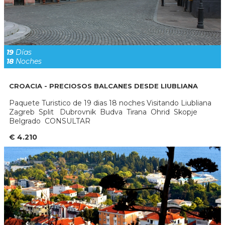
19
Días
18
Noches
CROACIA - PRECIOSOS BALCANES DESDE LIUBLIANA
Paquete Turistico de 19 dias 18 noches Visitando Liubliana
Zagreb Split Dubrovnik Budva Tirana Ohrid Skopje
Belgrado CONSULTAR
€ 4.210