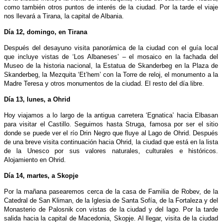
como también otros puntos de interés de la ciudad. Por la tarde el viaje
nos llevará a Tirana, la capital de Albania.
Día 12, domingo, en Tirana
Después del desayuno visita panorámica de la ciudad con el guía local
que incluye vistas de ‘Los Albaneses’ – el mosaico en la fachada del
Museo de la historia nacional, la Estatua de Skanderbeg en la Plaza de
Skanderbeg, la Mezquita ‘Et’hem’ con la Torre de reloj, el monumento a la
Madre Teresa y otros monumentos de la ciudad. El resto del día libre.
Día 13, lunes, a Ohrid
Hoy viajamos a lo largo de la antigua carretera ‘Egnatica’ hacia Elbasan
para visitar el Castillo. Seguimos hasta Struga, famosa por ser el sitio
donde se puede ver el río Drin Negro que fluye al Lago de Ohrid. Después
de una breve visita continuación hacia Ohrid, la ciudad que está en la lista
de la Unesco por sus valores naturales, culturales e históricos.
Alojamiento en Ohrid.
Día 14, martes, a Skopje
Por la mañana pasearemos cerca de la casa de Familia de Robev, de la
Catedral de San Kliman, de la Iglesia de Santa Sofía, de la Fortaleza y del
Monasterio de Palosnik con vistas de la ciudad y del lago. Por la tarde
salida hacia la capital de Macedonia, Skopje. Al llegar, visita de la ciudad