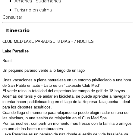
América - Sudamérica
Turismo en calma
Consultar
Itinerario
CLUB MED LAKE PARADISE 8 DIAS - 7 NOCHES
Lake Paradise
Brasil
Un pequeño paraíso verde a lo largo de un lago
Unas vacaciones a plena naturaleza en un entorno privilegiado a una hora
de San Pablo en auto - Esto es un "Lakeside Club Med".
El verde reina la totalidad del espectacular campo de golf de 18 hoyos.
Además del tenis y de andar en bicicleta, se puede aprender a navegar o
intentar hacer paddleboarding en el lago de la Represa Taiaçupeba - ideal
para los deportes acuáticos.
Cuando llega el momento para relajarse se puede elegir nadar en una de
las piscinas, o una sesión de relajación en el Club Med Spa.
Por las noches, compartí un momento más fresco con la familia o amigos
en uno de los bares o restaurantes.
Lake Paradise es un paraíso de paz donde el estilo de vida brasileña va