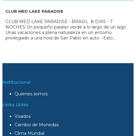
CLUB MED LAKE PARADISE
CLUB MED LAKE PARADISE - BRASIL 8 DIAS - 7
NOCHES Un pequeño paraíso verde a lo largo de un lago
Unas vacaciones a plena naturaleza en un entorno
privilegiado a una hora de San Pablo en auto - Esto...
Institucional
Quienes somos
Links Útiles
Visados
Cambio de Monedas
Clima Mundial