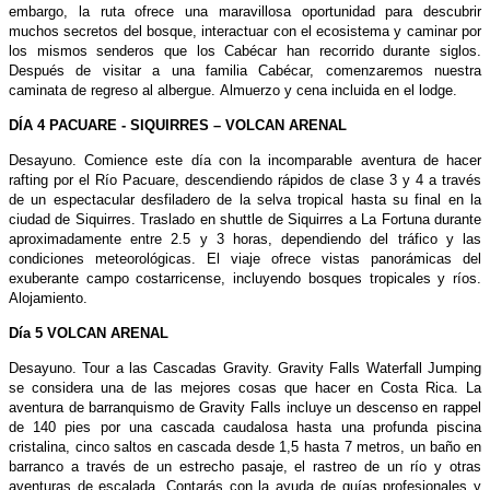
embargo, la ruta ofrece una maravillosa oportunidad para descubrir
muchos secretos del bosque, interactuar con el ecosistema y caminar por
los mismos senderos que los Cabécar han recorrido durante siglos.
Después de visitar a una familia Cabécar, comenzaremos nuestra
caminata de regreso al albergue. Almuerzo y cena incluida en el lodge.
DÍA 4 PACUARE - SIQUIRRES – VOLCAN ARENAL
Desayuno. Comience este día con la incomparable aventura de hacer
rafting por el Río Pacuare, descendiendo rápidos de clase 3 y 4 a través
de un espectacular desfiladero de la selva tropical hasta su final en la
ciudad de Siquirres. Traslado en shuttle de Siquirres a La Fortuna durante
aproximadamente entre 2.5 y 3 horas, dependiendo del tráfico y las
condiciones meteorológicas. El viaje ofrece vistas panorámicas del
exuberante campo costarricense, incluyendo bosques tropicales y ríos.
Alojamiento.
Día 5 VOLCAN ARENAL
Desayuno. Tour a las Cascadas Gravity. Gravity Falls Waterfall Jumping
se considera una de las mejores cosas que hacer en Costa Rica. La
aventura de barranquismo de Gravity Falls incluye un descenso en rappel
de 140 pies por una cascada caudalosa hasta una profunda piscina
cristalina, cinco saltos en cascada desde 1,5 hasta 7 metros, un baño en
barranco a través de un estrecho pasaje, el rastreo de un río y otras
aventuras de escalada. Contarás con la ayuda de guías profesionales y