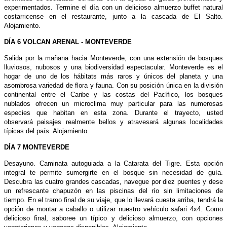
experimentados. Termine el día con un delicioso almuerzo buffet natural
costarricense en el restaurante, junto a la cascada de El Salto.
Alojamiento.
DÍA 6 VOLCAN ARENAL - MONTEVERDE
Salida por la mañana hacia Monteverde, con una extensión de bosques
lluviosos, nubosos y una biodiversidad espectacular. Monteverde es el
hogar de uno de los hábitats más raros y únicos del planeta y una
asombrosa variedad de flora y fauna. Con su posición única en la división
continental entre el Caribe y las costas del Pacífico, los bosques
nublados ofrecen un microclima muy particular para las numerosas
especies que habitan en esta zona. Durante el trayecto, usted
observará paisajes realmente bellos y atravesará algunas localidades
típicas del país. Alojamiento.
DÍA 7 MONTEVERDE
Desayuno. Caminata autoguiada a la Catarata del Tigre. Esta opción
integral te permite sumergirte en el bosque sin necesidad de guía.
Descubra las cuatro grandes cascadas, navegue por diez puentes y dese
un refrescante chapuzón en las piscinas del río sin limitaciones de
tiempo. En el tramo final de su viaje, que lo llevará cuesta arriba, tendrá la
opción de montar a caballo o utilizar nuestro vehículo safari 4x4. Como
delicioso final, saboree un típico y delicioso almuerzo, con opciones