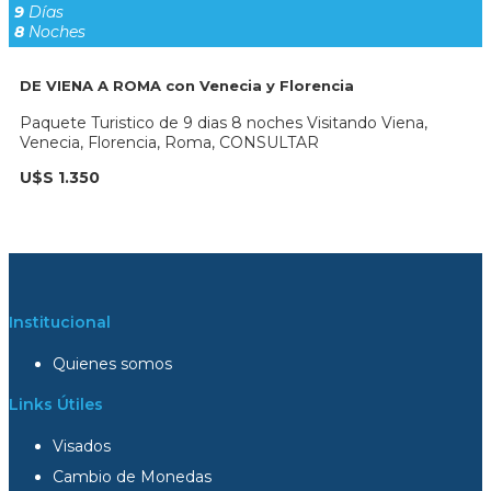
9
Días
8
Noches
DE VIENA A ROMA con Venecia y Florencia
Paquete Turistico de 9 dias 8 noches Visitando Viena,
Venecia, Florencia, Roma, CONSULTAR
U$S 1.350
Institucional
Quienes somos
Links Útiles
Visados
Cambio de Monedas