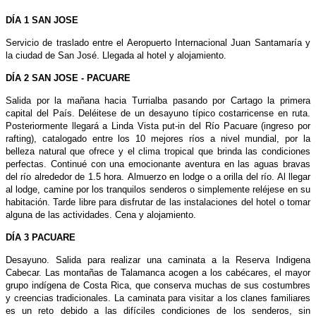
DÍA 1 SAN JOSE
Servicio de traslado entre el Aeropuerto Internacional Juan Santamaría y
la ciudad de San José. Llegada al hotel y alojamiento.
DÍA 2 SAN JOSE - PACUARE
Salida por la mañana hacia Turrialba pasando por Cartago la primera
capital del País. Deléitese de un desayuno típico costarricense en ruta.
Posteriormente llegará a Linda Vista put-in del Río Pacuare (ingreso por
rafting), catalogado entre los 10 mejores ríos a nivel mundial, por la
belleza natural que ofrece y el clima tropical que brinda las condiciones
perfectas. Continué con una emocionante aventura en las aguas bravas
del río alrededor de 1.5 hora. Almuerzo en lodge o a orilla del río. Al llegar
al lodge, camine por los tranquilos senderos o simplemente reléjese en su
habitación. Tarde libre para disfrutar de las instalaciones del hotel o tomar
alguna de las actividades. Cena y alojamiento.
DÍA 3 PACUARE
Desayuno. Salida para realizar una caminata a la Reserva Indigena
Cabecar. Las montañas de Talamanca acogen a los cabécares, el mayor
grupo indígena de Costa Rica, que conserva muchas de sus costumbres
y creencias tradicionales. La caminata para visitar a los clanes familiares
es un reto debido a las difíciles condiciones de los senderos, sin