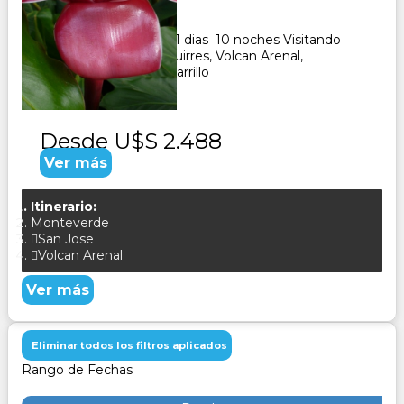
11
Días
10
Noches
Paquete Turistico de 11 dias 10 noches Visitando
San Jose, Pacuare, Siquirres, Volcan Arenal,
Monteverde, Puerto Carrillo
Desde
U$S 2.488
Ver más
Itinerario:
Monteverde
San Jose
Volcan Arenal
Ver más
Eliminar todos los filtros aplicados
Rango de Fechas