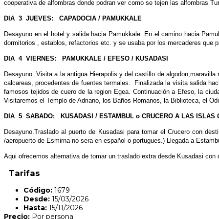
cooperativa de alfombras donde podran ver como se tejen las alfombras Tur
DIA 3 JUEVES: CAPADOCIA / PAMUKKALE
Desayuno en el hotel y salida hacia Pamukkale. En el camino hacia Pamu
dormitorios , establos, refactorios etc. y se usaba por los mercaderes que
DIA 4 VIERNES: PAMUKKALE / EFESO / KUSADASI
Desayuno. Visita a la antigua Hierapolis y del castillo de algodon,maravill
calcareas, procedentes de fuentes termales. Finalizada la visita salida h
famosos tejidos de cuero de la region Egea. Continuación a Efeso, la ciud
Visitaremos el Templo de Adriano, los Baños Romanos, la Biblioteca, el Ode
DIA 5 SABADO: KUSADASI / ESTAMBUL o CRUCERO A LAS ISLAS
Desayuno.Traslado al puerto de Kusadasi para tomar el Crucero con destin
/aeropuerto de Esmirna no sera en español o portugues.) Llegada a Estambul
Aqui ofrecemos alternativa de tomar un traslado extra desde Kusadasi con 
Tarifas
Código:
1679
Desde:
15/03/2026
Hasta:
15/11/2026
Precio:
Por persona