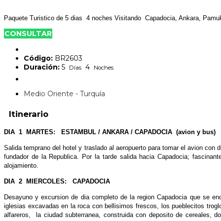
Paquete Turistico de 5 dias 4 noches Visitando Capadocia, Ankara, Pamuk
CONSULTAR
Código:
BR2603
Duración:
5
4
Días
Noches
Medio Oriente - Turquía
Itinerario
DIA 1 MARTES: ESTAMBUL / ANKARA / CAPADOCIA (avion y bus)
Salida temprano del hotel y traslado al aeropuerto para tomar el avion con d
fundador de la Republica. Por la tarde salida hacia Capadocia; fascinan
alojamiento.
DIA 2 MIERCOLES: CAPADOCIA
Desayuno y excursion de dia completo de la region Capadocia que se encue
iglesias excavadas en la roca con bellisimos frescos, los pueblecitos tro
alfareros, la ciudad subterranea, construida con deposito de cereales, dor