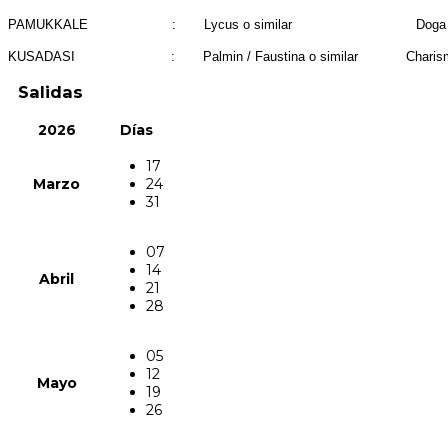
PAMUKKALE : Lycus o similar Doga Thermal
KUSADASI : Palmin / Faustina o similar Charisma / A
Salidas
2026
Días
17
Marzo
24
31
07
14
Abril
21
28
05
12
Mayo
19
26