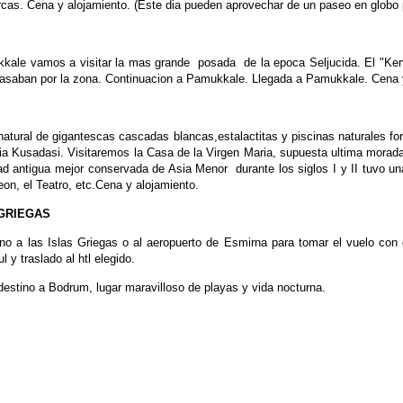
cas. Cena y alojamiento. (Este dia pueden aprovechar de un paseo en globo 
kkale vamos a visitar la mas grande posada de la epoca Seljucida. El "Ker
 pasaban por la zona. Continuacion a Pamukkale. Llegada a Pamukkale. Cena y
a natural de gigantescas cascadas blancas,estalactitas y piscinas naturales f
acia Kusadasi. Visitaremos la Casa de la Virgen Maria, supuesta ultima morad
ad antigua mejor conservada de Asia Menor durante los siglos І y ІІ tuvo un
on, el Teatro, etc.Cena y alojamiento.
 GRIEGAS
o a las Islas Griegas o al aeropuerto de Esmirna para tomar el vuelo con 
 y traslado al htl elegido.
destino a Bodrum, lugar maravilloso de playas y vida nocturna.