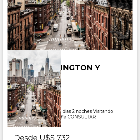
USA - WASHINGTON Y
AMISH
Duración:
3
Días
2
Noches
Paquete Turistico de 3 dias 2 noches Visitando
Washington y Philadelfia CONSULTAR
Desde
U$S 732