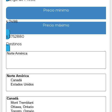
Precio mínimo
7498
$
Precio máximo
3752880
$
Destinos