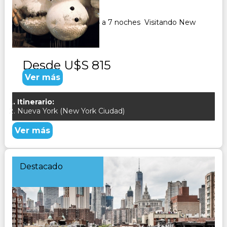
7
Días
6
Noches
Paquete Turistico de 4 a 7 noches Visitando New
York
Desde
U$S 815
Ver más
Itinerario:
Nueva York (New York Ciudad)
Ver más
Destacado