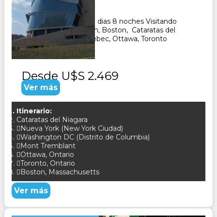
9
Días
8
Noches
Paquete Turistico de 9 dias 8 noches Visitando
Nueva Yor, Washington, Boston, Cataratas del
Niagara, Montreal, Quebec, Ottawa, Toronto
CONSULTAR
Desde
U$S 2.469
Ver más
Itinerario:
Cataratas del Niagara
Nueva York (New York Ciudad)
Washington DC (Distrito de Columbia)
Mont Tremblant
Ottawa, Ontario
Toronto, Ontario
Boston, Massachusetts
Ver más