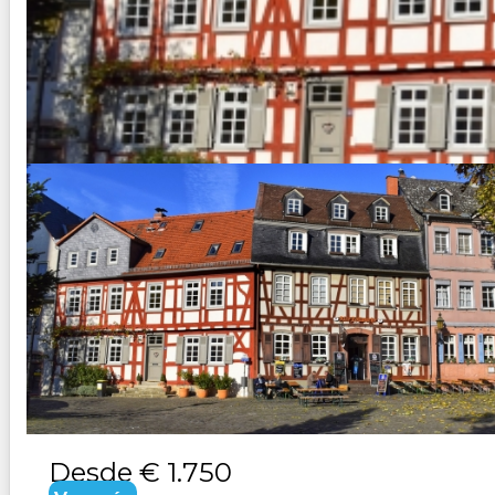
ALEMANIA ROMANTICA Y SELV
Duración:
8
Días
7
Noches
Paquete Turístico 8 días 7 noches Visitando Frankfurt, E
Desde
€ 1.750