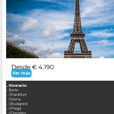
DE VIENA A PARIS
Duración:
19
Días
18
Noches
Paquete Turistico de 19 días 18 noches Visitando Viena, B
Desde
€ 4.190
Ver más
Itinerario:
Berlin
Frankfurt
Viena
Budapest
Praga
Dresden