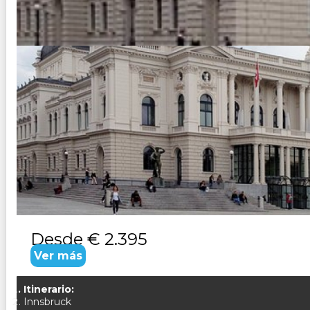
AUSTRIA Y ZURICH
Duración:
9
Días
8
Noches
Paquete Turistico de 9 dias 8 noches Visitando Viena, Salz
excelente y una gastronomía local sobresaliente,pero tamb
Desde
€ 2.395
Ver más
Itinerario:
Innsbruck