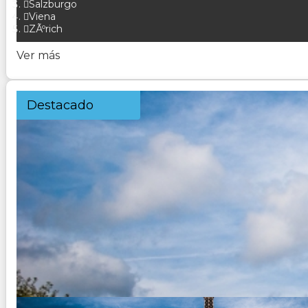
Salzburgo
Viena
ZÃºrich
Ver más
Destacado