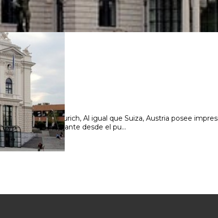
burgo, Innsbruck, Zurich, Al igual que Suiza, Austria posee impr
ién es muy interesante desde el pu...