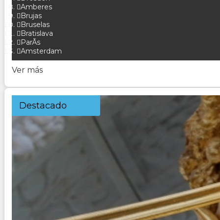
Amberes
Brujas
Bruselas
Bratislava
ParÃ­s
Amsterdam
Ver más
Destacado