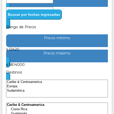
Buscar por fechas ingresadas
Rango de Precio
Precio mínimo
12420
$
Precio máximo
5814000
$
Destinos