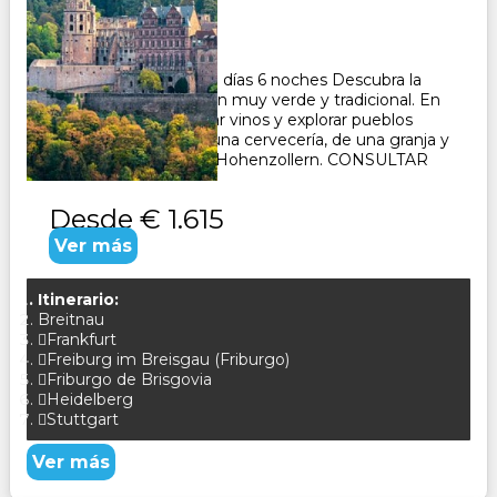
Duración:
7
Días
6
Noches
Paquete Turístico de 7 días 6 noches Descubra la
Selva Negra, una región muy verde y tradicional. En
Alsacia podrás degustar vinos y explorar pueblos
pintorescos. Visita de una cervecería, de una granja y
del famoso castillo de Hohenzollern. CONSULTAR
Desde
€ 1.615
Ver más
Itinerario:
Breitnau
Frankfurt
Freiburg im Breisgau (Friburgo)
Friburgo de Brisgovia
Heidelberg
Stuttgart
Ver más