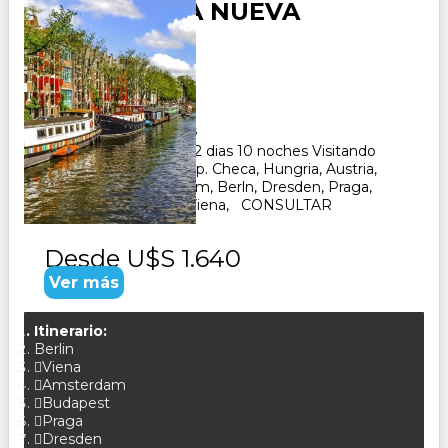
EUROPA - LA NUEVA
EUROPA
Duración:
12
Días
10
Noches
Paquete Turistico de 12 dias 10 noches Visitando
Holanda, Alemania, Rep. Checa, Hungria, Austria,
recorriendo: Amsterdam, Berln, Dresden, Praga,
Bratislava, Budapest, Viena, CONSULTAR
Desde
U$S 1.640
Ver más
Itinerario:
Berlin
Viena
Amsterdam
Budapest
Praga
Dresden