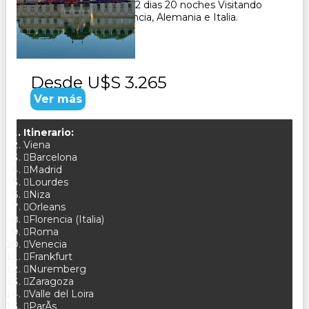
Paquete Turistico de 22 dias 20 noches Visitando
España, Inglaterra, Francia, Alemania e Italia.
CONSULTAR
Desde
U$S 3.265
Ver más
Itinerario:
Viena
Barcelona
Madrid
Lourdes
Niza
Orleans
Florencia (Italia)
Roma
Venecia
Frankfurt
Nuremberg
Zaragoza
Valle del Loira
ParÃ­s