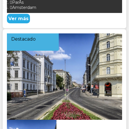
ParÃ­s
Amsterdam
Ver más
Destacado