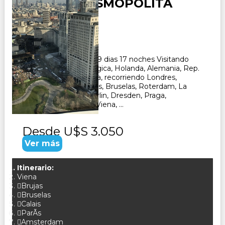
EUROPA COSMOPOLITA
Duración:
19
Días
17
Noches
Paquete Turistico de 19 dias 17 noches Visitando
Inglaterra, Francia, Belgica, Holanda, Alemania, Rep.
Checa, Hungria, Austria, recorriendo Londres,
Eurotunel, Paris, Brujas, Bruselas, Roterdam, La
Haya, Amsterdam, Berlin, Dresden, Praga,
Bratislava, Budapest, Viena, ...
Desde
U$S 3.050
Ver más
Itinerario:
Viena
Brujas
Bruselas
Calais
ParÃ­s
Amsterdam