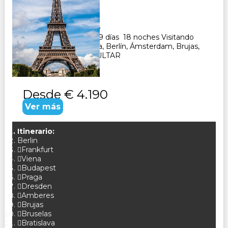
Duración:
19
Días
18
Noches
Paquete Turistico de 19 días 18 noches Visitando
Viena, Budapest, Praga, Berlín, Ámsterdam, Brujas,
Bruselas, París. CONSULTAR
Desde
€ 4.190
Ver más
Itinerario:
Berlin
Frankfurt
Viena
Budapest
Praga
Dresden
Amberes
Brujas
Bruselas
Bratislava