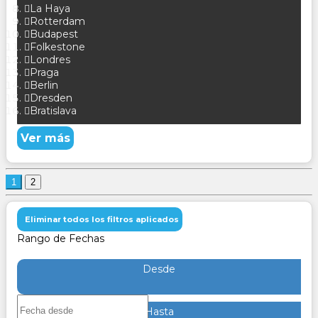
La Haya
Rotterdam
Budapest
Folkestone
Londres
Praga
Berlin
Dresden
Bratislava
Ver más
1
2
Eliminar todos los filtros aplicados
Rango de Fechas
Desde
Hasta