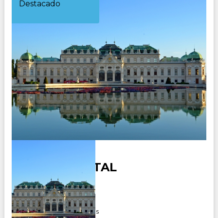
Destacado
EUROPA TOTAL
Duración:
22
Días
20
Noches