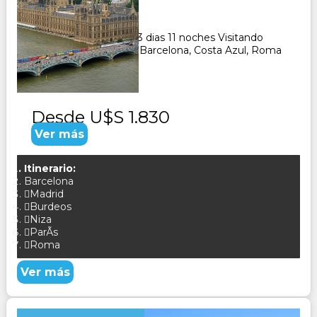
Duración:
13
Días
11
Noches
Paquete Turistico de 13 dias 11 noches Visitando
Paris, Burfeos, Madrid, Barcelona, Costa Azul, Roma
Desde
U$S 1.830
Ver más
Itinerario:
Barcelona
Madrid
Burdeos
Niza
ParÃ­s
Roma
Ver más