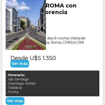
DE VIENA A ROMA con
Venecia y Florencia
Duración:
9
Días
8
Noches
Paquete Turistico de 9 dias 8 noches Visitando
Viena, Venecia, Florencia, Roma, CONSULTAR
Desde
U$S 1.350
Ver más
Itinerario:
Isla Santiago
Santiago Atitlán
Valdivia
Uvita
Ver más