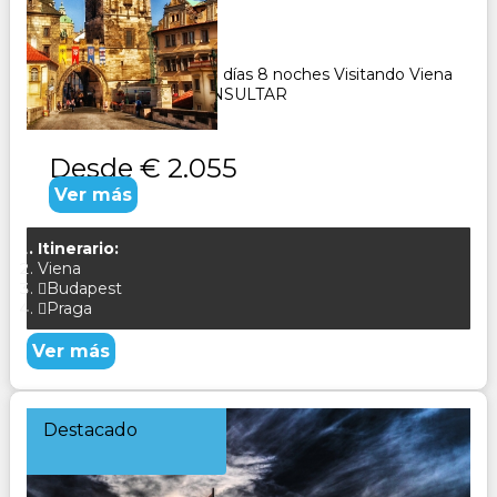
Duración:
9
Días
8
Noches
Paquete Turístico de 9 días 8 noches Visitando Viena
Praga y Budapest CONSULTAR
Desde
€ 2.055
Ver más
Itinerario:
Viena
Budapest
Praga
Ver más
Destacado