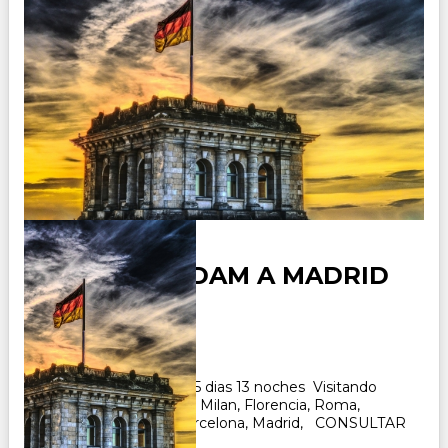
DE AMSTERDAM A MADRID
Duración:
15
Días
13
Noches
Paquete Turistico de 15 dias 13 noches Visitando
Amsterdam, Francfurt, Milan, Florencia, Roma,
Venecia, CIA, Niza, Barcelona, Madrid, CONSULTAR