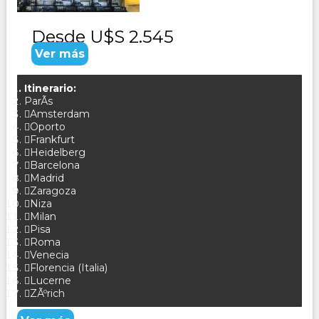
Desde
U$S 2.545
Ver más
Itinerario:
ParÃ­s
Amsterdam
Oporto
Frankfurt
Heidelberg
Barcelona
Madrid
Zaragoza
Niza
Milan
Pisa
Roma
Venecia
Florencia (Italia)
Lucerne
ZÃºrich