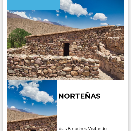
SORPRESAS NORTEÑAS
Duración:
9
Días
8
Noches
Paquete Turistico de 9 dias 8 noches Visitando