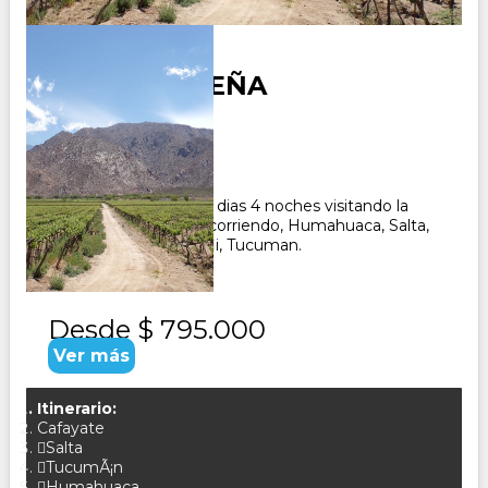
VUELTA JUJEÑA
Duración:
5
Días
4
Noches
Paquete Turistico de 5 dias 4 noches visitando la
provincia de Salta y recorriendo, Humahuaca, Salta,
Cafayate, Quilmes, Tafii, Tucuman.
Desde
$ 795.000
Ver más
Itinerario:
Cafayate
Salta
TucumÃ¡n
Humahuaca