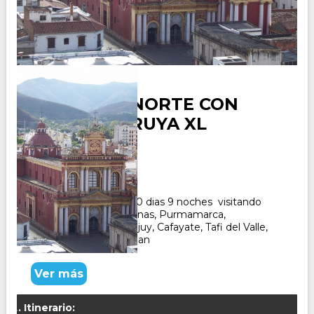
VUELTA AL NORTE CON
SALINAS E IRUYA XL
Duración:
10
Días
9
Noches
Paquete Turistico de 10 dias 9 noches visitando
Salta y recorriendo Salinas, Purmamarca,
Humahuaca, Tilcara, Jujuy, Cafayate, Tafi del Valle,
Salinas, Iruya y Tucuman
Ver más
Itinerario: