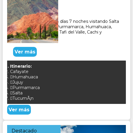
Duración:
8
Días
7
Noches
Paquete Turístico de 8 días 7 noches visitando Salta
y recorriendo Salinas, Purmamarca, Humahuaca,
Tilcara, Jujuy, Cafayate, Tafi del Valle, Cachi y
Tucumán.
Ver más
Itinerario:
Cafayate
Humahuaca
Jujuy
Purmamarca
Salta
TucumÃ¡n
Ver más
Destacado