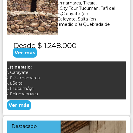
Tucuman, Cafayate, Purmamarca, Tilcara,
Humahuaca, Quilmes, City Tour Tucumán, Tafí del
Valle,Ruinas de Quilmes,Cafayate (en
camino) Quebrada de Cafayate, Salta (en
camino)City Tour Salta (medio día) Quebrada de
Humahuaca
Desde
$ 1.248.000
Ver más
Itinerario:
Cafayate
Purmamarca
Salta
TucumÃ¡n
Humahuaca
Ver más
Destacado