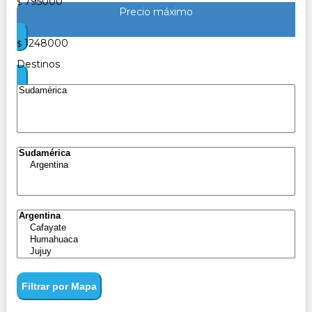
795000
$
Precio máximo
1248000
$
Destinos
Filtrar por Mapa