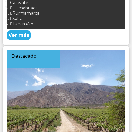
Cafayate
Humahuaca
Purmamarca
Salta
TucumÃ¡n
Ver más
Destacado