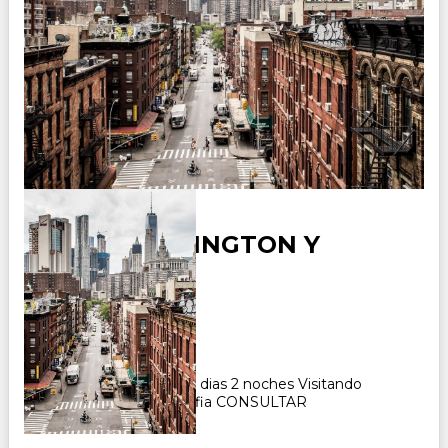
USA - WASHINGTON Y
AMISH
Duración:
3
Días
2
Noches
Paquete Turistico de 3 dias 2 noches Visitando
Washington y Philadelfia CONSULTAR