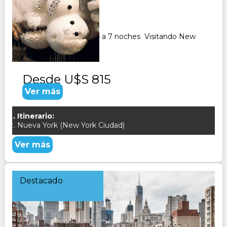
Duración:
7
Días
6
Noches
Paquete Turistico de 4 a 7 noches Visitando New
York
Desde
U$S 815
Ver más
Itinerario:
Nueva York (New York Ciudad)
Ver más
Destacado