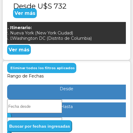
Desde
U$S 732
Ver más
Itinerario:
Nueva York (New York Ciudad)
Washington DC (Distrito de Columbia)
Ver más
Eliminar todos los filtros aplicados
Rango de Fechas
Desde
Hasta
Buscar por fechas ingresadas