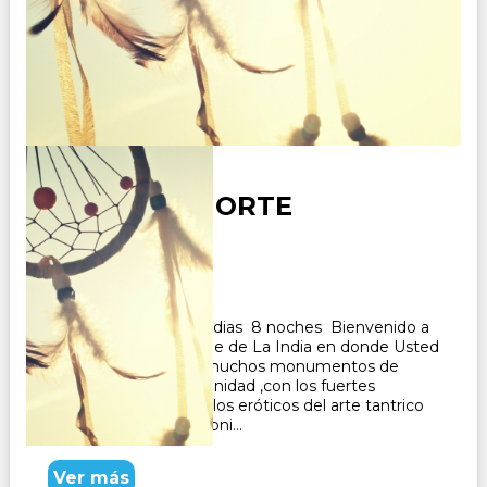
INDIA DEL NORTE
Duración:
9
Días
8
Noches
Paquete Tuistico de 9 dias 8 noches Bienvenido a
un descanso en un viaje de La India en donde Usted
disfrutara las visitas a muchos monumentos de
patrimonio de la humanidad ,con los fuertes
maravillosos , los templos eróticos del arte tantrico
de Khajurao de patrimoni...
Ver más