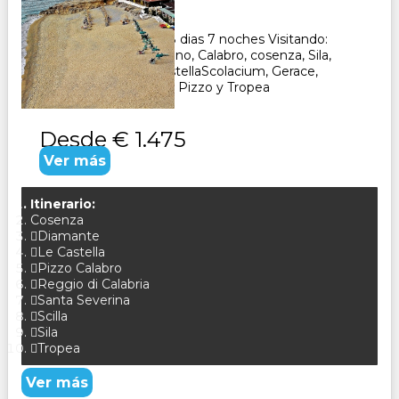
8
Días
7
Noches
Paquete Turistico de 8 dias 7 noches Visitando:
Diamante, Paola, Morano, Calabro, cosenza, Sila,
Santa Severina, Le CastellaScolacium, Gerace,
Reggio, Calabria, Scilla, Pizzo y Tropea
Desde
€ 1.475
Ver más
Itinerario:
Cosenza
Diamante
Le Castella
Pizzo Calabro
Reggio di Calabria
Santa Severina
Scilla
Sila
Tropea
Ver más