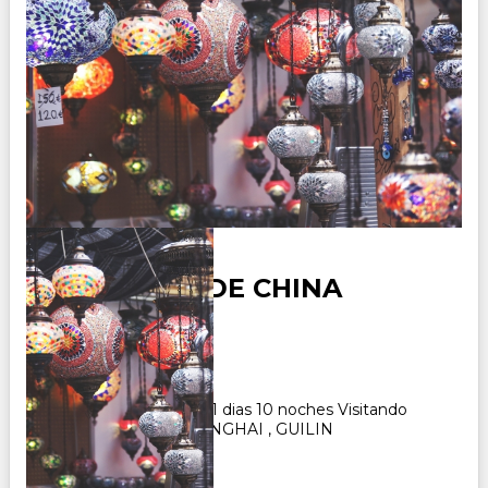
ENCANTOS DE CHINA
Duración:
10
Días
9
Noches
Paquete Turistico de 11 dias 10 noches Visitando
BEIJINH , XI'AN , SHANGHAI , GUILIN
CONSULTAR