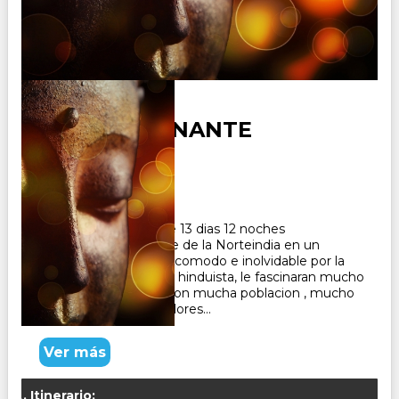
INDIA FASCINANTE
Duración:
13
Días
12
Noches
Paquetes Turisticos de 13 dias 12 noches
: Bienvenidos a un viaje de la Norteindia en un
recorrido interesante , comodo e inolvidable por la
cultura y lahospitalidad hinduista, le fascinaran mucho
las ciudades grandes con mucha poblacion , mucho
comercio ymuchos colores...
Ver más
Itinerario: