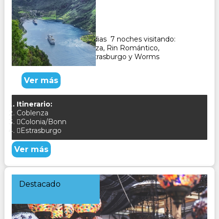
Duración:
8
Días
7
Noches
CruceroTuristico de 8 dias 7 noches visitando:
Colonia, Bonn, Coblenza, Rin Romántico,
Rüdesheim, Espira, Estrasburgo y Worms
Ver más
Itinerario:
Coblenza
Colonia/Bonn
Estrasburgo
Ver más
Destacado