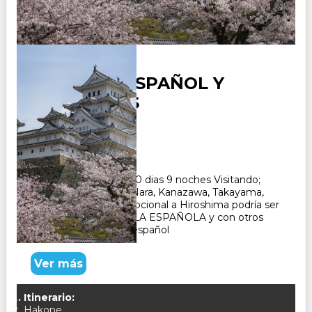
JAPON EN ESPAÑOL Y
PORTUGUES
Duración:
10
Días
9
Noches
Paquete Turistico de 10 dias 9 noches Visitando;
Tokio, Hakone, Kioto, Nara, Kanazawa, Takayama,
Gero, Osaka, El tour opcional a Hiroshima podría ser
con un GUÍA DE HABLA ESPAÑOLA y con otros
pasajeros que hablan español
Ver más
Itinerario:
Hakone