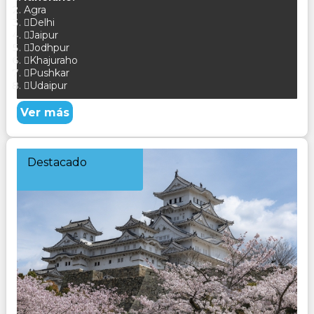
Agra
Delhi
Jaipur
Jodhpur
Khajuraho
Pushkar
Udaipur
Ver más
Destacado