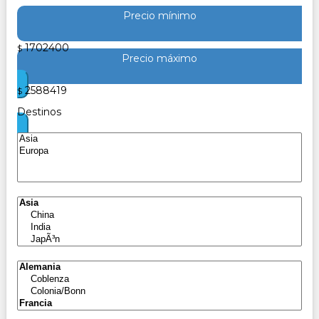
Precio mínimo
1702400
$
Precio máximo
2588419
$
Destinos