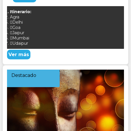
Itinerario:
Agra
Delhi
Goa
Jaipur
Mumbai
Udaipur
Ver más
Destacado