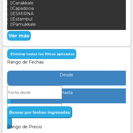
Canakkale
Capadocia
ESMIRNA
Estambul
Pamukkale
Ver más
Eliminar todos los filtros aplicados
Rango de Fechas
Desde
Hasta
Buscar por fechas ingresadas
Rango de Precio