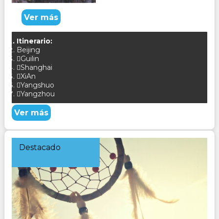
Ver más
Itinerario:
Beijing
Guilin
Shanghai
XiAn
Yangshuo
Yangzhou
Ver más
Destacado