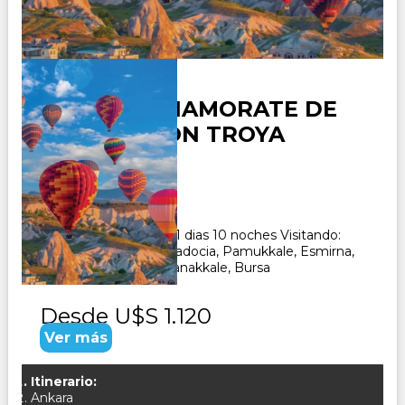
TURQUIA ENAMORATE DE
TURQUIA CON TROYA
Duración:
11
Días
10
Noches
Paquete Turistico de 11 dias 10 noches Visitando:
Estambul, Ankara, Capadocia, Pamukkale, Esmirna,
Kusadasi, Pergamo, Canakkale, Bursa
Desde
U$S 1.120
Ver más
Itinerario:
Ankara