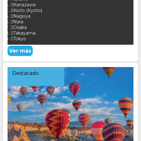
Kanazawa
Kioto (Kyoto)
Nagoya
Nara
Osaka
Takayama
Tokyo
Ver más
Destacado