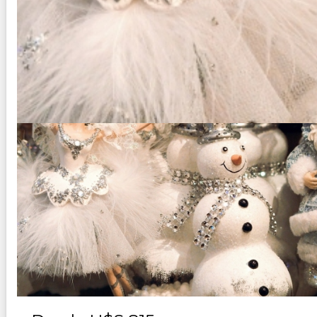
NEW YORK / NEW JERSEY OFER
Duración:
7
Días
6
Noches
Paquete Turistico de 4 a 7 noches Visitando New York