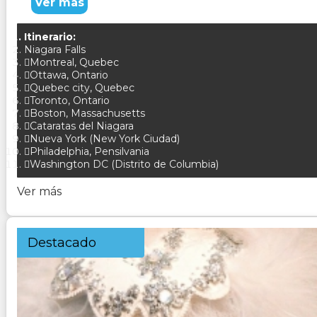
Ver más
Itinerario:
Niagara Falls
Montreal, Quebec
Ottawa, Ontario
Quebec city, Quebec
Toronto, Ontario
Boston, Massachusetts
Cataratas del Niagara
Nueva York (New York Ciudad)
Philadelphia, Pensilvania
Washington DC (Distrito de Columbia)
Ver más
Destacado