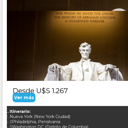
USA - WPN
Duración:
4
Días
3
Noches
Paquete Turistico de 4 dias 3 noches visitando Washington,
Desde
U$S 1.267
Ver más
Itinerario:
Nueva York (New York Ciudad)
Philadelphia, Pensilvania
Washington DC (Distrito de Columbia)