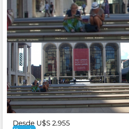
CANADA MAGNIFICO CON NYC
Duración:
11
Días
10
Noches
Paquete Turisco de 11 dias 10 noches visitando Nueva York
Desde
U$S 2.955