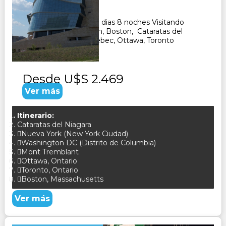
9
Días
8
Noches
Paquete Turistico de 9 dias 8 noches Visitando
Nueva Yor, Washington, Boston, Cataratas del
Niagara, Montreal, Quebec, Ottawa, Toronto
CONSULTAR
Desde
U$S 2.469
Ver más
Itinerario:
Cataratas del Niagara
Nueva York (New York Ciudad)
Washington DC (Distrito de Columbia)
Mont Tremblant
Ottawa, Ontario
Toronto, Ontario
Boston, Massachusetts
Ver más