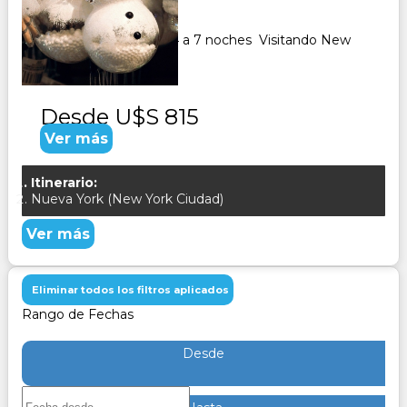
7
Días
6
Noches
Paquete Turistico de 4 a 7 noches Visitando New
York
Desde
U$S 815
Ver más
Itinerario:
Nueva York (New York Ciudad)
Ver más
Eliminar todos los filtros aplicados
Rango de Fechas
Desde