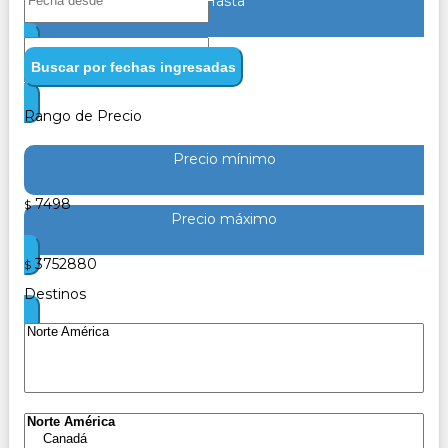
Hasta
Buscar por fechas ingresadas
Rango de Precio
Precio mínimo
7498
$
Precio máximo
3752880
$
Destinos