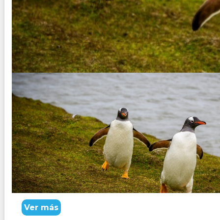
MALVINAS CLÁSICO 7 Noches – 8
Duración:
8
Días
7
Noches
Paquete Turistico de 8 dias 7 noches. Malvinas despierta
Ver más