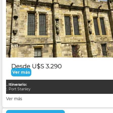
MALVINAS HISTORICO - 8 Días
Duración:
8
Días
7
Noches
Paquete Turistico de 8 dias 7 noches visitando las Islas 
Campos Minados. Malvinas despierta sentimientos y emocio
Desde
U$S 3.290
Ver más
Itinerario:
Port Stanley
Ver más