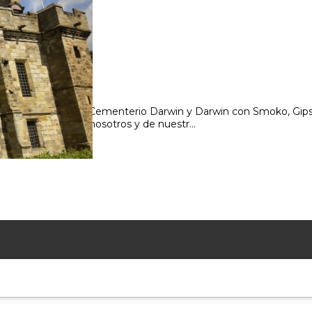
Malvinas recorriendo Cementerio Darwin y Darwin con Smoko, Gip
nes, es parte de nosotros y de nuestr...