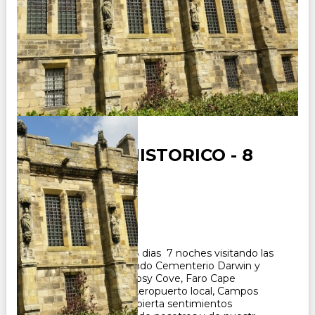
MALVINAS HISTORICO - 8
Días
Duración:
8
Días
7
Noches
Paquete Turistico de 8 dias 7 noches visitando las
Islas Malvinas recorriendo Cementerio Darwin y
Darwin con Smoko, Gipsy Cove, Faro Cape
Pembroke, Surf Bay, Aeropuerto local, Campos
Minados. Malvinas despierta sentimientos