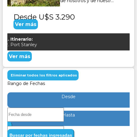
y emociones, es parte de nosotros y de nuestr...
Desde
U$S 3.290
Ver más
Itinerario:
Port Stanley
Ver más
Eliminar todos los filtros aplicados
Rango de Fechas
Desde
Hasta
Buscar por fechas ingresadas