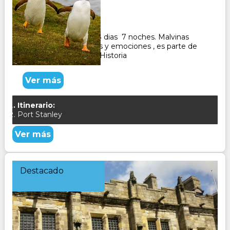
Duración:
8
Días
7
Noches
Paquete Turistico de 8 dias 7 noches. Malvinas
despierta sentimientos y emociones , es parte de
nosotros y de nuestra Historia
Ver más
Itinerario:
Port Stanley
Ver más
Destacado