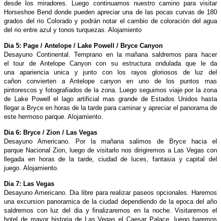
desde los miradores. Luego continuamos nuestro
camino para visitar
Horseshoe Bend donde pueden apreciar una de las pocas curvas de 180
grados del rio Colorado y podrán notar el cambio de coloración del agua
del rio entre azul y tonos turquezas. Alojamiento
Dia 5: Page / Antelope / Lake Powell / Bryce Canyon
Desayuno Continental. Temprano en la mañana saldremos para hacer
el tour de Antelope Canyon con su estructura ondulada que le da
una apariencia unica y junto con los rayos gloriosos de luz del
cañon convierten a Antelope canyon en uno de los puntos mas
pintorescos y fotografiados de la zona. Luego seguimos viaje por la zona
de Lake Powell el lago artificial mas grande de Estados Unidos hasta
llegar a Bryce en horas de la tarde para caminar y apreciar el panorama de
este hermoso parque. Alojamiento.
Dia 6: Bryce / Zion / Las Vegas
Desayuno Americano. Por la mañana salimos de Bryce hacia el
parque Nacional Zion, luego de visitarlo nos dirigiremos a Las Vegas con
llegada en horas de la tarde, ciudad de luces, fantasia y capital del
juego. Alojamiento.
Dia 7: Las Vegas
Desayuno Americano. Dia libre para realizar paseos opcionales. Haremos
una excursion panoramica de la ciudad dependiendo de la epoca del año
saldremos con luz del dia y finalizaremos en la noche. Visitaremos el
hotel de mayor historia de Las Vegas el Caesar Palace, luego haremos