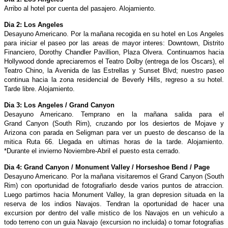
Arribo al hotel por cuenta del pasajero. Alojamiento.
Dia 2: Los Angeles
Desayuno Americano. Por la mañana recogida en su hotel en Los Angeles
para iniciar el paseo por las areas de mayor interes: Downtown, Distrito
Financiero, Dorothy Chandler Pavillion, Plaza Olvera. Continuamos hacia
Hollywood donde apreciaremos el Teatro Dolby (entrega de los Oscars), el
Teatro Chino, la Avenida de las Estrellas y Sunset Blvd; nuestro paseo
continua hacia la zona residencial de Beverly Hills, regreso a su hotel.
Tarde libre. Alojamiento.
Dia 3: Los Angeles / Grand Canyon
Desayuno Americano. Temprano en la mañana salida para el
Grand Canyon (South Rim), cruzando por los desiertos de Mojave y
Arizona con parada en Seligman para ver un puesto de descanso de la
mitica Ruta 66. Llegada en ultimas horas de la tarde. Alojamiento.
*Durante el invierno Noviembre-Abril el puesto esta cerrado.
Dia 4: Grand Canyon / Monument Valley / Horseshoe Bend / Page
Desayuno Americano. Por la mañana visitaremos el Grand Canyon (South
Rim) con oportunidad de fotografiarlo desde varios puntos de atraccion.
Luego partimos hacia Monument Valley, la gran depresion situada en la
reserva de los indios Navajos. Tendran la oportunidad de hacer una
excursion por dentro del valle mistico de los Navajos en un vehiculo a
todo terreno con un guia Navajo (excursion no incluida) o tomar fotografias