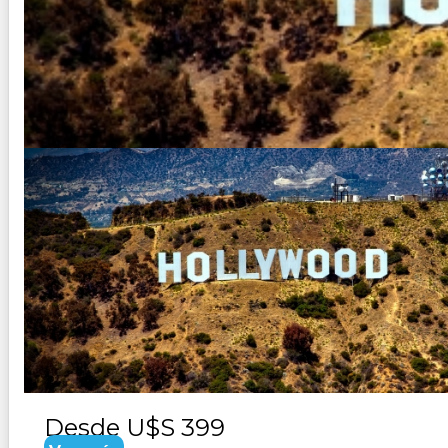
USA - MINI COSTA PACIFICA
Duración:
2
Días
1
Noches
Paquete Turistico de 2 dias 1 noche Visitando San Franc
Desde
U$S 399