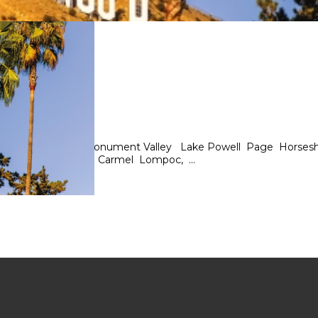
ngeles Grand Canyon Monument Valley Lake Powell Page Ho
ncisco Monterey Carmel Lompoc, ...