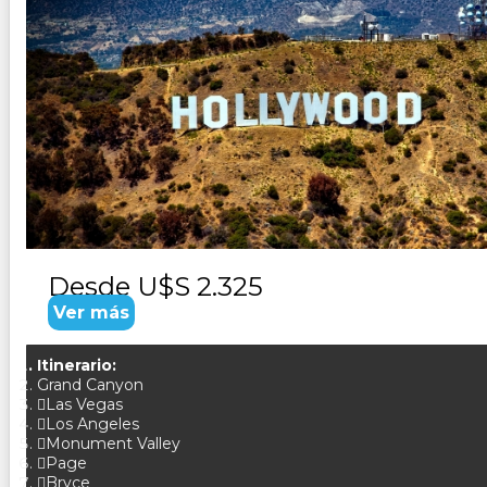
USA PARQUES DEL OESTE
Duración:
8
Días
7
Noches
Paquete Turistico de 8 dias 7 noches Visitando los Angele
Desde
U$S 2.325
Ver más
Itinerario:
Grand Canyon
Las Vegas
Los Angeles
Monument Valley
Page
Bryce