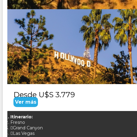
USA - SUEÑOS DEL OESTE
Duración:
13
Días
12
Noches
Paquete Turistico 13 dias 12 noches visitando Los A
Las Vegas Mammoth Lakes o Fresno Yosemite San Fra
Desde
U$S 3.779
Ver más
Itinerario:
Fresno
Grand Canyon
Las Vegas