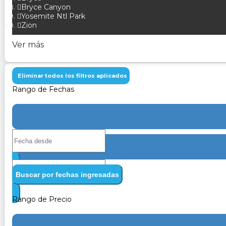
Bryce Canyon
Yosemite Ntl Park
Zion
Ver más
Eliminar todos los filtros aplicados
Rango de Fechas
Buscar por fechas ingresadas
Rango de Precio