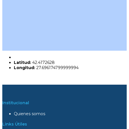
Latitud:
42.4172628
Longitud:
27.696174799999994
Institucional
Quienes somos
Links Útiles