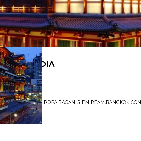
 Y TAILANDIA
SINGAPUR,YANGON,MONTE POPA,BAGAN, SIEM REAM,BANGKOK CO