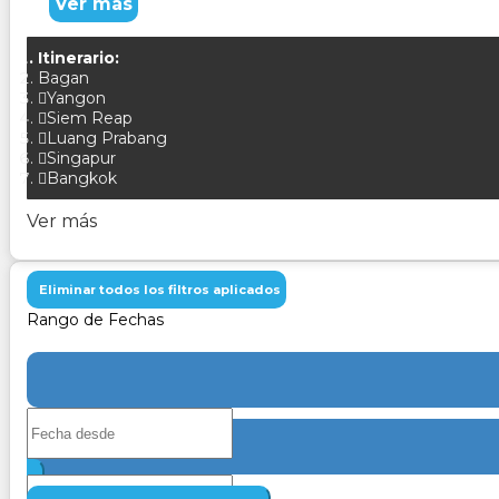
Ver más
Itinerario:
Bagan
Yangon
Siem Reap
Luang Prabang
Singapur
Bangkok
Ver más
Eliminar todos los filtros aplicados
Rango de Fechas