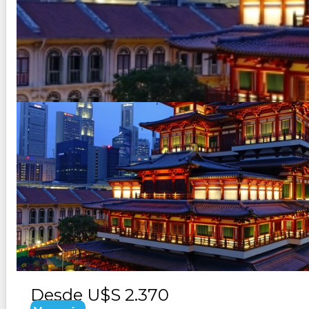
SINGAPUR, VIETNAM, CAMBOYA
Duración:
16
Días
15
Noches
Paquete Turistico de 16 dias 15 noches Visitando 
Desde
U$S 2.370