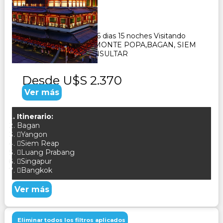
Duración:
16
Días
15
Noches
Paquete Turistico de 16 dias 15 noches Visitando
SINGAPUR,YANGON,MONTE POPA,BAGAN, SIEM
REAM,BANGKOK CONSULTAR
Desde
U$S 2.370
Ver más
Itinerario:
Bagan
Yangon
Siem Reap
Luang Prabang
Singapur
Bangkok
Ver más
Eliminar todos los filtros aplicados