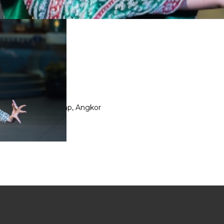
EAP
r, Bangkok, Siem Reap, Angkor