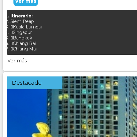
Ver más
Itinerario:
Siem Reap
Kuala Lumpur
Singapur
Bangkok
Chiang Rai
Chiang Mai
Ver más
Destacado