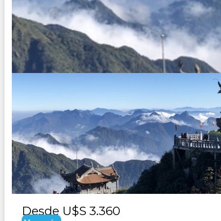
RUTAS MISTICAS DEL SUDESTE 
Duración:
16
Días
15
Noches
Paquete Turistico de 16 dias 15 noches Visitando Rutas M
Desde
U$S 3.360