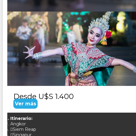
SINGAPUR, BANGKOK Y SIAM R
Duración:
9
Días
8
Noches
Paquete Turistico de 9 dias 8 noches Visitando; Singapu
Desde
U$S 1.400
Ver más
Itinerario:
Angkor
Siem Reap
Singapur