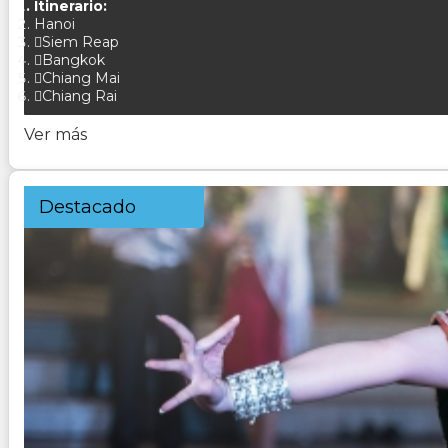
Itinerario:
Hanoi
Siem Reap
Bangkok
Chiang Mai
Chiang Rai
Ver más
Destacado