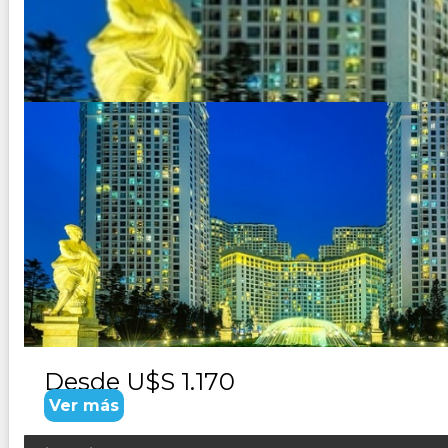
SIEM REAP Y TAILANDIA LOS E
Duración:
10
Días
9
Noches
Paquete Turistico de 10 dias 9 noches Visitando Siem Reap,
a las milenarias ruinas de Angkor, hogar de más de 100 temp
Desde
U$S 1.170
Ver más