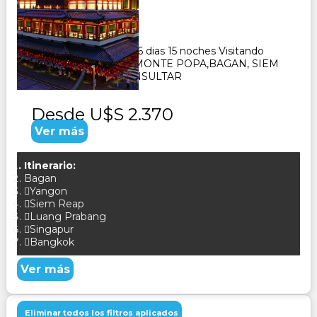
Duración:
16
Días
15
Noches
Paquete Turistico de 16 dias 15 noches Visitando
SINGAPUR,YANGON,MONTE POPA,BAGAN, SIEM
REAM,BANGKOK CONSULTAR
Desde
U$S 2.370
Ver más
Itinerario:
Bagan
Yangon
Siem Reap
Luang Prabang
Singapur
Bangkok
Ver más
Eliminar todos los filtros aplicados