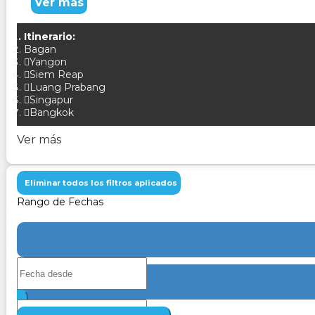
Ver más
Itinerario:
Bagan
Yangon
Siem Reap
Luang Prabang
Singapur
Bangkok
Ver más
Eliminar todos los filtros aplicados
Rango de Fechas