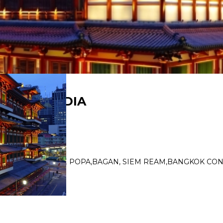
 Y TAILANDIA
SINGAPUR,YANGON,MONTE POPA,BAGAN, SIEM REAM,BANGKOK CO