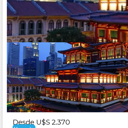
SINGAPUR, VIETNAM, CAMBOYA
Duración:
16
Días
15
Noches
Paquete Turistico de 16 dias 15 noches Visitando 
Desde
U$S 2.370