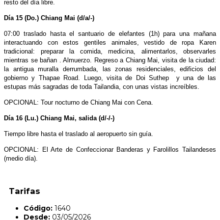
resto del día libre.
Día 15 (Do.) Chiang Mai (d/a/-)
07:00 traslado hasta el santuario de elefantes (1h) para una mañana
interactuando con estos gentiles animales, vestido de ropa Karen
tradicional: preparar la comida, medicina, alimentarlos, observarles
mientras se bañan . Almuerzo. Regreso a Chiang Mai, visita de la ciudad:
la antigua muralla derrumbada, las zonas residenciales, edificios del
gobierno y Thapae Road. Luego, visita de Doi Suthep y una de las
estupas más sagradas de toda Tailandia, con unas vistas increíbles.
OPCIONAL: Tour nocturno de Chiang Mai con Cena.
Día 16 (Lu.) Chiang Mai, salida (d/-/-)
Tiempo libre hasta el traslado al aeropuerto sin guía.
OPCIONAL: El Arte de Confeccionar Banderas y Farolillos Tailandeses
(medio día).
Tarifas
Código:
1640
Desde:
03/05/2026