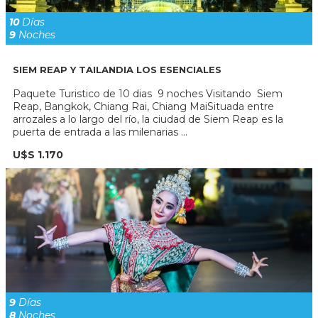
10
Días
9
Noches
SIEM REAP Y TAILANDIA LOS ESENCIALES
Paquete Turistico de 10 dias 9 noches Visitando Siem
Reap, Bangkok, Chiang Rai, Chiang MaiSituada entre
arrozales a lo largo del río, la ciudad de Siem Reap es la
puerta de entrada a las milenarias ...
U$S 1.170
9
Días
8
Noches