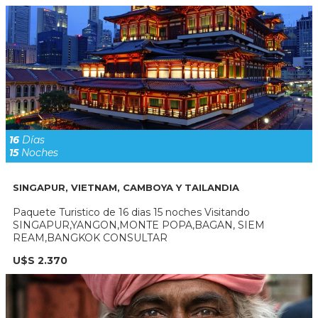
16
Días
15
Noches
SINGAPUR, VIETNAM, CAMBOYA Y TAILANDIA
Paquete Turistico de 16 dias 15 noches Visitando
SINGAPUR,YANGON,MONTE POPA,BAGAN, SIEM
REAM,BANGKOK CONSULTAR
U$S 2.370