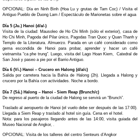
OPCIONAL: Día en Ninh Binh (Hoa Lu y grutas de Tam Coc) / Visita el
Antiguo Pueblo de Duong Lam / Espectáculo de Marionetas sobre el agua
Día 5 (Ju.) Hanoi (d/a/-)
Visita de la ciudad: Mausoleo de Ho Chi Minh (sólo el exterior), casa de
Ho Chi Minh, Pagoda del Pilar único, Pagodas Tran Quoc y Quan Thanh y
Templo de la Literatura. Almuerzo. Parada en un café considerado como
gema escondida de Hanoi para probar, aprender y hacer un café
vietnamita “ca phe trung”. Luego, visita del Lago Hoan Kiem, Catedral de
San José y paseo a pie por el Barrio Antiguo.
Día 6 (Vi.) Hanoi – Crucero en Halong (d/a/c)
Salida por carretera hacia la Bahía de Halong (2h). Llegada a Halong y
crucero por la Bahía con actividades. Noche a bordo.
Día 7 (Sá.) Halong – Hanoi - Siem Reap (Brunch/c)
De regreso al puerto de la ciudad de Halong se servirá un “Brunch”.
Traslado al aeropuerto de Hanoi (el vuelo debe ser después de las 17:00).
Llegada a Siem Reap y traslado al hotel sin guía. Cena en el hotel.
Nota: para los pasajeros llegando antes de las 14:00, visita guiada del
Museo Nacional de Angkor, .
OPCIONAL: Visita de los talleres del centro Senteurs d’Angkor