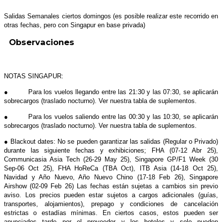
Salidas Semanales ciertos domingos (es posible realizar este recorrido en
otras fechas, pero con Singapur en base privada)
Observaciones
NOTAS SINGAPUR:
● Para los vuelos llegando entre las 21:30 y las 07:30, se aplicarán
sobrecargos (traslado nocturno). Ver nuestra tabla de suplementos.
● Para los vuelos saliendo entre las 00:30 y las 10:30, se aplicarán
sobrecargos (traslado nocturno). Ver nuestra tabla de suplementos.
● Blackout dates: No se pueden garantizar las salidas (Regular o Privado)
durante las siguiente fechas y exhibiciones; FHA (07-12 Abr 25),
Communicasia Asia Tech (26-29 May 25), Singapore GP/F1 Week (30
Sep-06 Oct 25), FHA HoReCa (TBA Oct), ITB Asia (14-18 Oct 25),
Navidad y Año Nuevo, Año Nuevo Chino (17-18 Feb 26), Singapore
Airshow (02-09 Feb 26) Las fechas están sujetas a cambios sin previo
aviso. Los precios pueden estar sujetos a cargos adicionales (guías,
transportes, alojamientos), prepago y condiciones de cancelación
estrictas o estadías mínimas. En ciertos casos, estos pueden ser
anunciados tarde por el proveedor y los hoteles y solo pueden