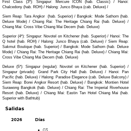
First Class (3*): Singapur: Mercure ICON (hab. Classic) / Hanoi:
Chalcedony (hab. ROH) / Halong: Junco Bhaya (cab. Deluxe) /
Siem Reap: Tara Angkor (hab. Superior) / Bangkok: Mode Sathorn (hab.
Deluxe Mode) / Chiang Rai: The Heritage Chiang Rai (hab. Deluxe) /
Chiang Mai: Cross Vibe Chiang Mai Decem (hab. Deluxe)
Superior (4*): Singapur: Novotel on Kitchener (hab. Superior) / Hanoi: The
Q hotel (hab. ROH) / Halong: Junco Bhaya (cab. Deluxe) / Siem Reap:
Sakmut Boutique (hab. Superior) / Bangkok: Mode Sathorn (hab. Deluxe
Mode) / Chiang Rai: The Heritage Chiang Rai (hab. Deluxe) / Chiang Mai:
Cross Vibe Chiang Mai Decem (hab. Deluxe)
Deluxe (5*): Singapur (regular): Novotel on Kitchener (hab. Superior) /
Singapur (privado): Grand Park City Hall (hab. Deluxe) / Hanoi: Pan
Pacific (hab. Deluxe) / Halong: Paradise Elegance (cab. Deluxe Balcony) /
Siem Reap: Borei Angkor Resort (hab. Deluxe) / Bangkok: Montien Hotel
Surawong Bangkok (hab. Deluxe) / Chiang Rai: The Imperial Riverhouse
Resort (hab. Deluxe) / Chiang Mai: Eastin Tan Hotel Chiang Mai (hab.
Superior with Bathtub)
Salidas
2026
Días
03