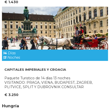
€ 1.430
14
Días
13
Noches
CAPITALES IMPERIALES Y CROACIA
Paquete Turistico de 14 días 13 noches
VISITANDO: PRAGA, VIENA, BUDAPEST, ZAGREB,
PLITVICE, SPLIT Y DUBROVNIK CONSULTAR
€ 3.250
Hungrí­a