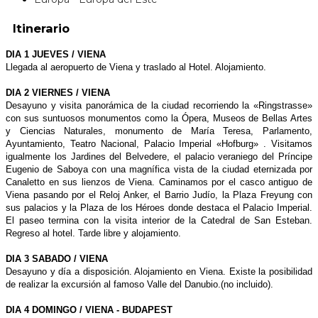
Itinerario
DIA 1 JUEVES / VIENA
Llegada al aeropuerto de Viena y traslado al Hotel. Alojamiento.
DIA 2 VIERNES / VIENA
Desayuno y visita panorámica de la ciudad recorriendo la «Ringstrasse»
con sus suntuosos monumentos como la Ópera, Museos de Bellas Artes
y Ciencias Naturales, monumento de María Teresa, Parlamento,
Ayuntamiento, Teatro Nacional, Palacio Imperial «Hofburg» . Visitamos
igualmente los Jardines del Belvedere, el palacio veraniego del Príncipe
Eugenio de Saboya con una magnífica vista de la ciudad eternizada por
Canaletto en sus lienzos de Viena. Caminamos por el casco antiguo de
Viena pasando por el Reloj Anker, el Barrio Judío, la Plaza Freyung con
sus palacios y la Plaza de los Héroes donde destaca el Palacio Imperial.
El paseo termina con la visita interior de la Catedral de San Esteban.
Regreso al hotel. Tarde libre y alojamiento.
DIA 3 SABADO / VIENA
Desayuno y día a disposición. Alojamiento en Viena. Existe la posibilidad
de realizar la excursión al famoso Valle del Danubio.(no incluido).
DIA 4 DOMINGO / VIENA - BUDAPEST