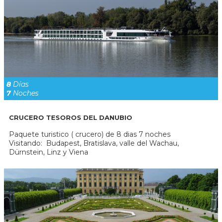
8
Días
7
Noches
CRUCERO TESOROS DEL DANUBIO
Paquete turistico ( crucero) de 8 dias 7 noches
Visitando: Budapest, Bratislava, valle del Wachau,
Dürnstein, Linz y Viena