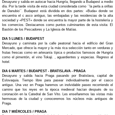
Desayuno y salida en autocar hacia Hungría, llegando a Budapest a medio
día. Por la tarde visita de esta ciudad considerada como ``la perla a orillas
de Danubio´´. Budapest está dividida en dos partes: «Buda» donde se
encuentra el c
asco antiguo, las embajadas y las residencias de la alta
sociedad y «PEST» donde se encuentra la mayor parte de la hostelería y
los comercios. Destacamos como puntos culminantes de esta visita: El
Bastión de los Pescadores y La Iglesia de Matías.
DIA 5 LUNES / BUDAPEST
Desayuno y caminata por la calle peatonal hacia el edificio del Gran
Mercado, que ofrece la mayor y la más rica selección tanto en verduras y
frutas frescas como en artesanía típica o productos famosos de Hungría
como el pimentón, el vino Tokaji. , aguardientes y especias. Regreso al
hotel.
DIA 6 MARTES / BUDAPEST - BRATISLAVA - PRAGA
Desayuno y salida hacia Praga pasando por Bratislava, capital de
Eslovaquia.
Tiempo libre para pasear individualmente por el casco
antiguo. Una vez en Praga haremos un inolvidable paseo recorriendo el
camino que los reyes en la época medieval hacían después de su
coronación en la Catedral de San Vito. Les enseñaremos las vistas más
hermosas de la ciudad y conoceremos los núcleos más antiguos de
Praga.
DIA 7 MIÉRCOLES / PRAGA